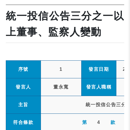
統一投信公告三分之一以
上董事、監察人變動
序號
1
發言日期
20
發言人
董永寬
發言人職稱
主旨
統一投信公告三分
符合條款
第
4
款