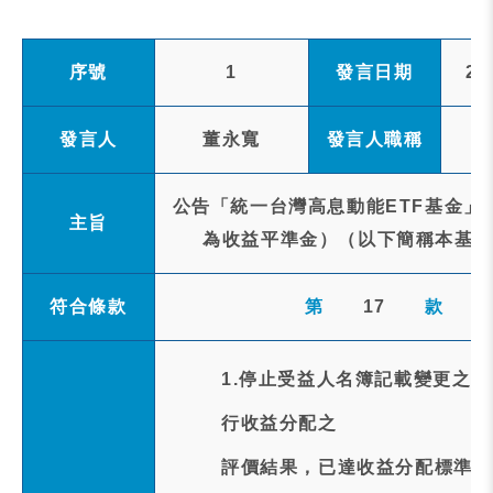
序號
1
發言日期
20
發言人
董永寬
發言人職稱
公告「統一台灣高息動能ETF基金」
主旨
為收益平準金）（以下簡稱本基金）
符合條款
第
17
款
1.停止受益人名簿記載變更之事
行收益分配之
評價結果，已達收益分配標準，