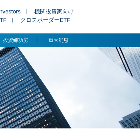
Investors
機関投資家向け
ETF
クロスボーダーETF
投資練功房
重大消息