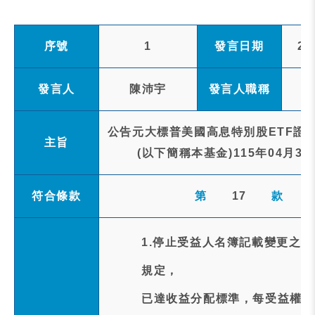
序號
1
發言日期
20
發言人
陳沛宇
發言人職稱
公告元大標普美國高息特別股ETF證券
主旨
(以下簡稱本基金)115年04月
符合條款
第
17
款
1.停止受益人名簿記載變更之
規定，
已達收益分配標準，每受益權單