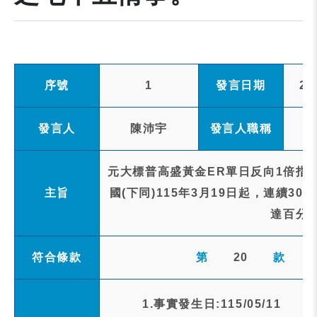
序號
1
發言日期
20
發言人
陳沛宇
發言人職稱
元大標普高盛黃金ER單日反向1倍指數
主旨
國(下同)115年3月19日起，連續3
達百分
符合條款
第
20
款
1.事實發生日:115/05/11