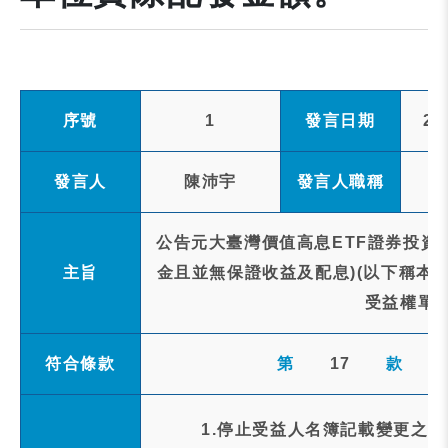
序號
1
發言日期
20
發言人
陳沛宇
發言人職稱
公告元大臺灣價值高息ETF證券投資
主旨
金且並無保證收益及配息)(以下稱本基金
受益權單
符合條款
第
17
款
1.停止受益人名簿記載變更之