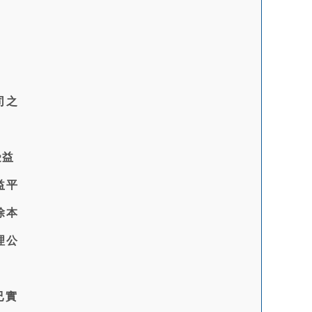
司之
受益
益平
除本
理公
已實