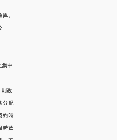
差異。
公
立集中
，則改
益分配
契約時
因時效