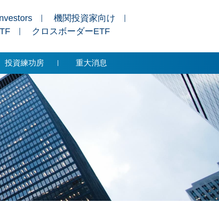
Investors
機関投資家向け
ETF
クロスボーダーETF
投資練功房
重大消息