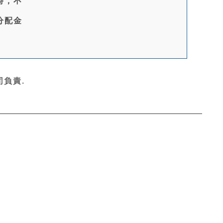
時，不
分配金
負責.