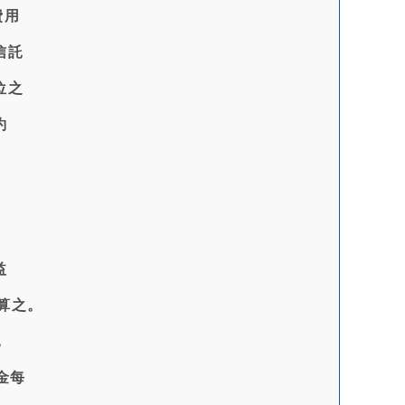
費用
信託
位之
約
。
益
算之。
，
金每