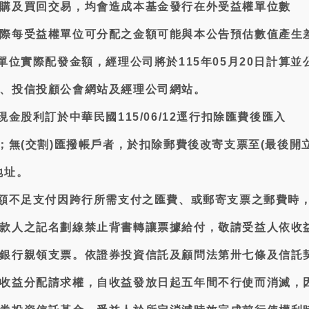
購及買回交易，均會造成本基金發行在外受益權單位數
際每受益權單位可分配之金額可能與本公告預估數值產生
單位實際配發金額，經理公司將於115年05月20日計算並
、投信投顧公會網站及經理公司網站。
現金股利訂於中華民國115/06/12逕行扣除匯費後匯入
戶；無(交割)匯撥帳戶者，於扣除郵費後改寄支票至(最後開
地址。
金額不足支付因跨行所需支付之匯費、或郵寄支票之郵費時
款人之記名劃線禁止背書轉讓票據給付，敬請受益人依收
銀行親領支票。依證券投資信託及顧問法第卅七條及信託
收益分配請求權，自收益發放日起五年間不行使而消滅，