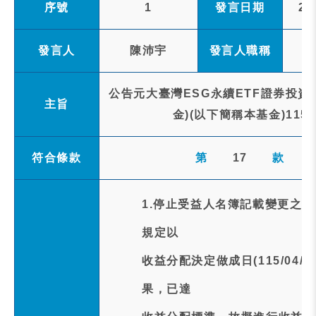
序號
1
發言日期
20
發言人
陳沛宇
發言人職稱
公告元大臺灣ESG永續ETF證券投資
主旨
金)(以下簡稱本基金)11
符合條款
第
17
款
1.停止受益人名簿記載變更之
規定以
收益分配決定做成日(115/04
果，已達