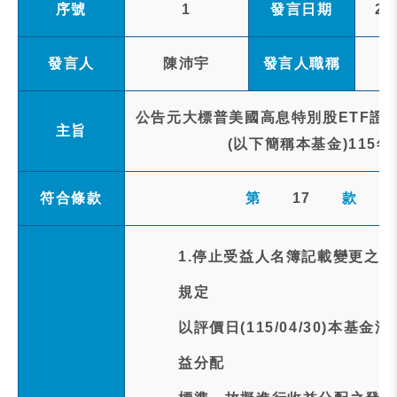
序號
1
發言日期
20
發言人
陳沛宇
發言人職稱
公告元大標普美國高息特別股ETF證券
主旨
(以下簡稱本基金)115
符合條款
第
17
款
1.停止受益人名簿記載變更之
規定
以評價日(115/04/30)本
益分配