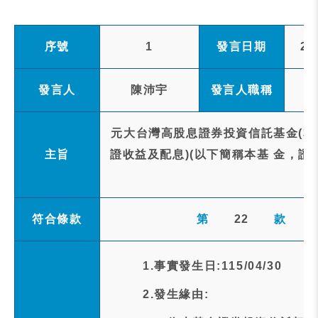
序號
1
發言日期
20
發言人
陳沛宇
發言人職稱
元大台灣高股息證券投資信託基金(本
主旨
證收益及配息)(以下簡稱本基 金，證
符合條款
第
22
款
1.事實發生日:115/04/30
2.發生緣由: