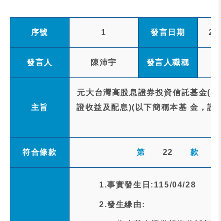
序號
1
發言日期
20
發言人
陳沛宇
發言人職稱
元大台灣高股息證券投資信託基金(本
主旨
證收益及配息)(以下簡稱本基 金，證
符合條款
第
22
款
1.事實發生日:115/04/28
2.發生緣由: