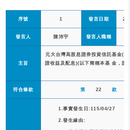
序號
1
發言日期
20
發言人
陳沛宇
發言人職稱
元大台灣高股息證券投資信託基金(本
主旨
證收益及配息)(以下簡稱本基 金，證
符合條款
第
22
款
1.事實發生日:115/04/27
2.發生緣由: