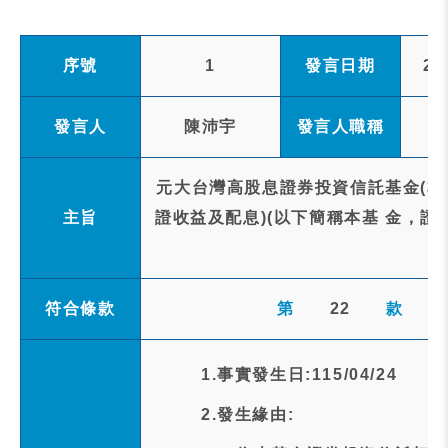
序號
1
發言日期
20
發言人
陳沛宇
發言人職稱
元大台灣高股息證券投資信託基金(本
主旨
證收益及配息)(以下簡稱本基 金，證
符合條款
第
22
款
1.事實發生日:115/04/24
2.發生緣由: