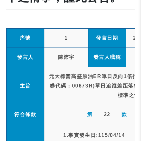
序號
1
發言日期
20
發言人
陳沛宇
發言人職稱
元大標普高盛原油ER單日反向1倍指
主旨
券代碼：00673R)單日追蹤差距落
標準之情
符合條款
第
22
款
1.事實發生日:115/04/14