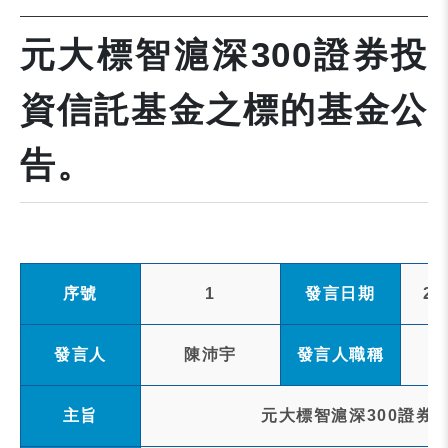
元大標智滬深300證券投
資信託基金之標的基金公
告。
序號
1
發言日期
20
發言人
陳沛宇
發言人職稱
主旨
元大標智滬深300證券