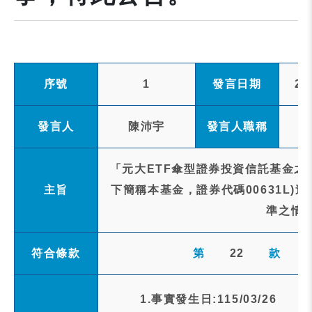
序號
1
發言日期
20
發言人
陳沛宇
發言人職稱
「元大ETF傘型證券投資信託基金之台
主旨
下簡稱本基金，證券代碼00631L)
準之情
符合條款
第
22
款
1.事實發生日:115/03/26