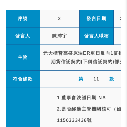
序號
2
發言日期
20
發言人
陳沛宇
發言人職稱
元大標普高盛原油ER單日反向1倍指數
主旨
期貨信託契約(下稱信託契約)部分
符合條款
第
11
款
1.董事會決議日期:NA
2.是否經過主管機關核可（如
1150333436號