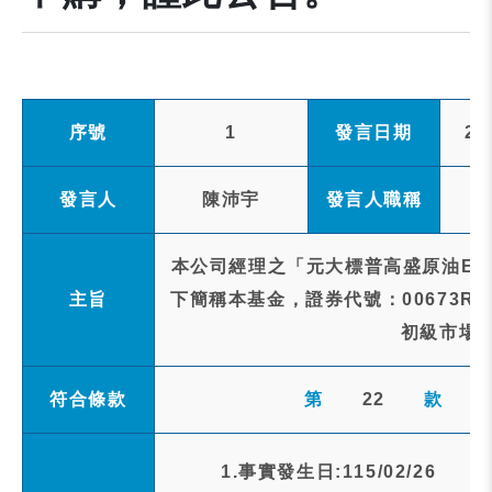
序號
1
發言日期
20
發言人
陳沛宇
發言人職稱
本公司經理之「元大標普高盛原油ER
主旨
下簡稱本基金，證券代號：00673R)
初級市場
符合條款
第
22
款
1.事實發生日:115/02/26