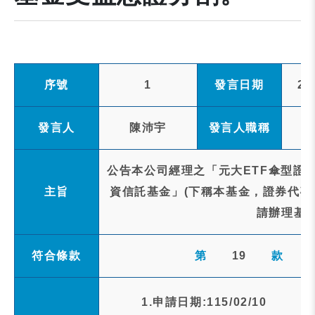
序號
1
發言日期
20
發言人
陳沛宇
發言人職稱
公告本公司經理之「元大ETF傘型證券
主旨
資信託基金」(下稱本基金，證券代碼0
請辦理基
符合條款
第
19
款
1.申請日期:115/02/10