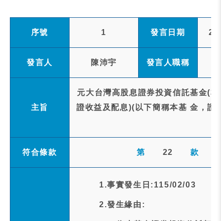
序號
1
發言日期
20
發言人
陳沛宇
發言人職稱
元大台灣高股息證券投資信託基金(本
主旨
證收益及配息)(以下簡稱本基 金，證
符合條款
第
22
款
1.事實發生日:115/02/03
2.發生緣由: