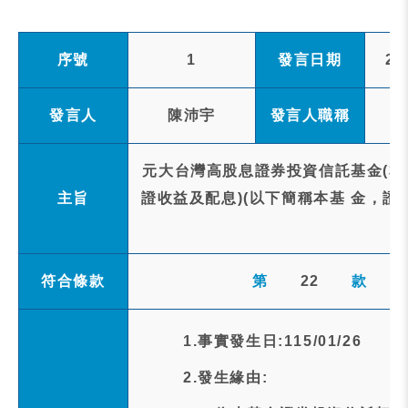
序號
1
發言日期
20
發言人
陳沛宇
發言人職稱
元大台灣高股息證券投資信託基金(本
主旨
證收益及配息)(以下簡稱本基 金，證
符合條款
第
22
款
1.事實發生日:115/01/26
2.發生緣由: