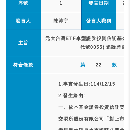
序號
1
發言日期
20
發言人
陳沛宇
發言人職稱
元大台灣ETF傘型證券投資信託基金
主旨
代號0055) 追蹤差
符合條款
第
22
款
1.事實發生日:114/12/15
2.發生緣由:
一、依本基金證券投資信託契約
交易所股份有限公司「對上市受