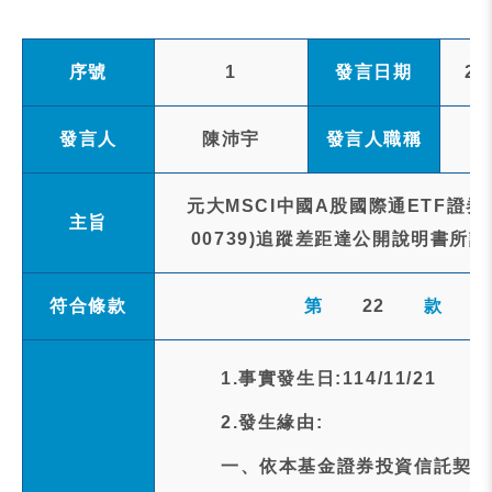
序號
1
發言日期
20
發言人
陳沛宇
發言人職稱
元大MSCI中國A股國際通ETF證
主旨
00739)追蹤差距達公開說明書所
符合條款
第
22
款
1.事實發生日:114/11/21
2.發生緣由:
一、依本基金證券投資信託契約