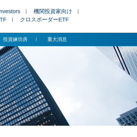
Investors
機関投資家向け
ETF
クロスボーダーETF
投資練功房
重大消息