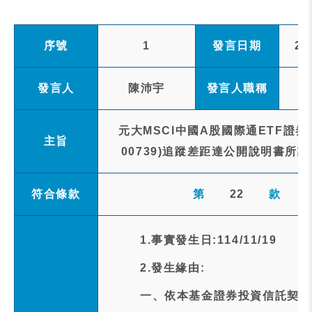
序號
1
發言日期
20
發言人
陳沛宇
發言人職稱
元大MSCI中國A股國際通ETF證
主旨
00739)追蹤差距達公開說明書所
符合條款
第
22
款
1.事實發生日:114/11/19
2.發生緣由:
一、依本基金證券投資信託契約