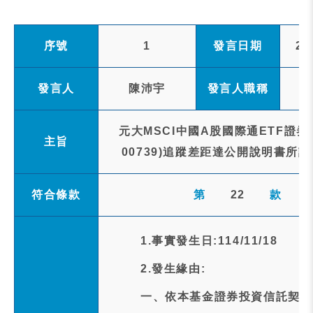
序號
1
發言日期
20
發言人
陳沛宇
發言人職稱
元大MSCI中國A股國際通ETF證
主旨
00739)追蹤差距達公開說明書所
符合條款
第
22
款
1.事實發生日:114/11/18
2.發生緣由:
一、依本基金證券投資信託契約