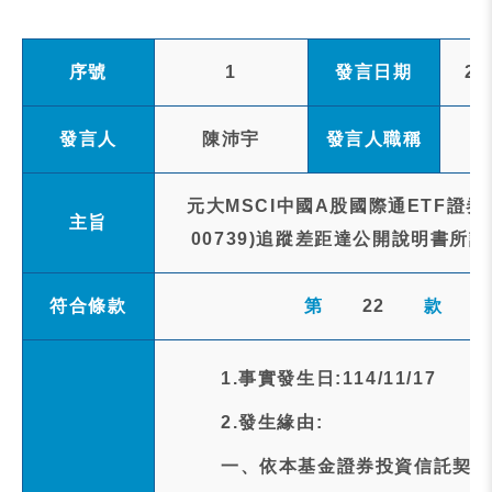
序號
1
發言日期
20
發言人
陳沛宇
發言人職稱
元大MSCI中國A股國際通ETF證
主旨
00739)追蹤差距達公開說明書所
符合條款
第
22
款
1.事實發生日:114/11/17
2.發生緣由:
一、依本基金證券投資信託契約