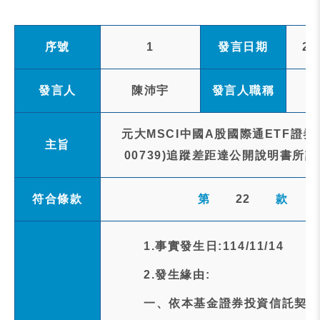
序號
1
發言日期
20
發言人
陳沛宇
發言人職稱
元大MSCI中國A股國際通ETF證
主旨
00739)追蹤差距達公開說明書所
符合條款
第
22
款
1.事實發生日:114/11/14
2.發生緣由:
一、依本基金證券投資信託契約