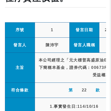
序號
1
發言日期
20
發言人
陳沛宇
發言人職稱
本公司經理之「元大標普高盛原油ER
主旨
下簡稱本基金，證券代碼：00673R)
受益權單
符合條款
第
22
款
1.事實發生日:114/10/16