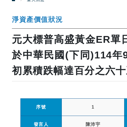
淨資產價值狀況
元大標普高盛黃金ER單
於中華民國(下同)114
初累積跌幅達百分之六十
序號
1
發言人
陳沛宇