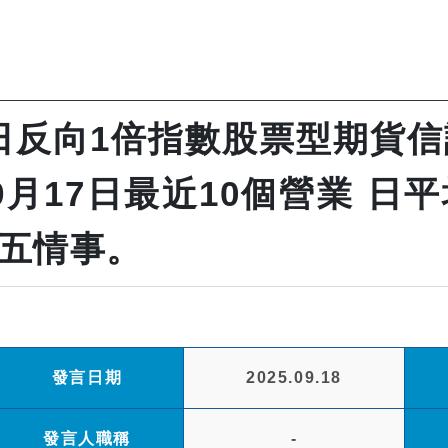
日反向1倍指數股票型期貨信託
年9月17日最近10個營業 
五情事。
發言日期
2025.09.18
發言人職稱
-