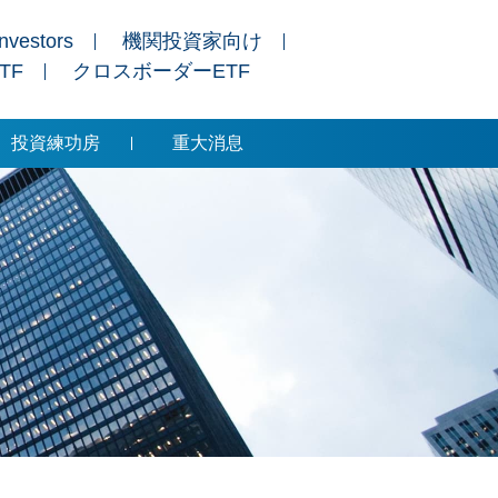
Investors
機関投資家向け
ETF
クロスボーダーETF
投資練功房
重大消息