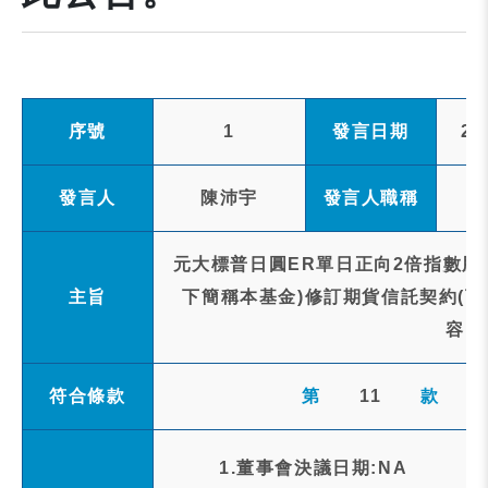
序號
1
發言日期
20
發言人
陳沛宇
發言人職稱
元大標普日圓ER單日正向2倍指數股票
主旨
下簡稱本基金)修訂期貨信託契約(下
容，
符合條款
第
11
款
1.董事會決議日期:NA