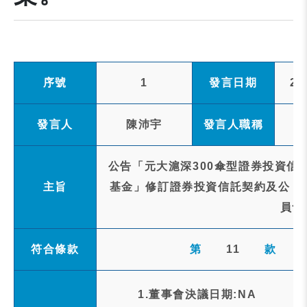
序號
1
發言日期
20
發言人
陳沛宇
發言人職稱
公告「元大滬深300傘型證券投資信託
主旨
基金」修訂證券投資信託契約及公 
員會
符合條款
第
11
款
1.董事會決議日期:NA