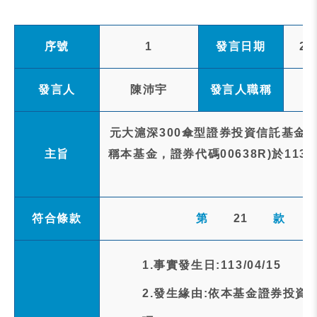
序號
1
發言日期
20
發言人
陳沛宇
發言人職稱
元大滬深300傘型證券投資信託基金之
主旨
稱本基金，證券代碼00638R)於11
符合條款
第
21
款
1.事實發生日:113/04/15
2.發生緣由:依本基金證券投資