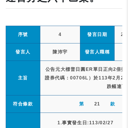
序號
4
發言日期
20
發言人
陳沛宇
發言人職稱
公告元大標普日圓ER單日正向2倍指
主旨
證券代碼：00706L）於113年2月
跌幅達百
符合條款
第
21
款
1.事實發生日:113/02/27