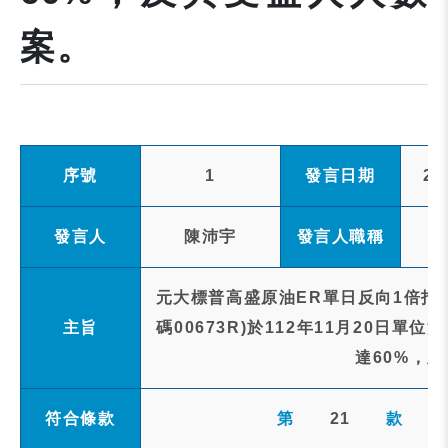
案。
序號
1
發言日期
20
發言人
陳沛宇
發言人職稱
元大標普高盛原油ER單日反向1倍指
主旨
碼00673R)於112年11月20日
達60%，
符合條款
第
21
款