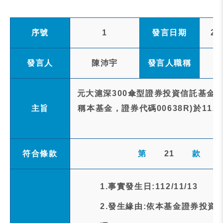
序號
1
發言日期
20
發言人
陳沛宇
發言人職稱
元大滬深300傘型證券投資信託基金之
主旨
稱本基金，證券代碼00638R)於11
符合條款
第
21
款
1.事實發生日:112/11/13
2.發生緣由:依本基金證券投資