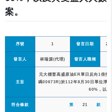
案。
序號
1
發言日期
20
發言人
林瑞源(代理)
發言人職稱
元大標普高盛原油ER單日反向1倍指
主旨
碼00673R)於112年8月30日單
60%，以
符合條款
第
21
款