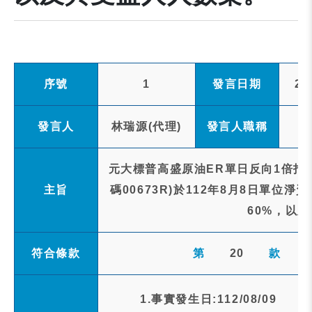
序號
1
發言日期
20
發言人
林瑞源(代理)
發言人職稱
元大標普高盛原油ER單日反向1倍指
主旨
碼00673R)於112年8月8日單位
60%，以
符合條款
第
20
款
1.事實發生日:112/08/09