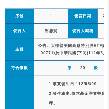
序號
1
發言日期
20
發言人
謝忠賢
發言人職稱
公告元大標普美國高息特別股ETF證
主旨
00771)於中華民國(下同)112
符合條款
第
20
款
1.事實發生日:112/05/09
2.發生緣由:依本基金證券投資
理。