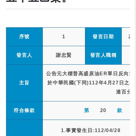
序號
1
發言日期
20
發言人
謝忠賢
發言人職稱
公告元大標普高盛原油ER單日反向1倍
主旨
於中華民國(下同)112年4月27日
達百分
符合條款
第
20
款
1.事實發生日:112/04/28