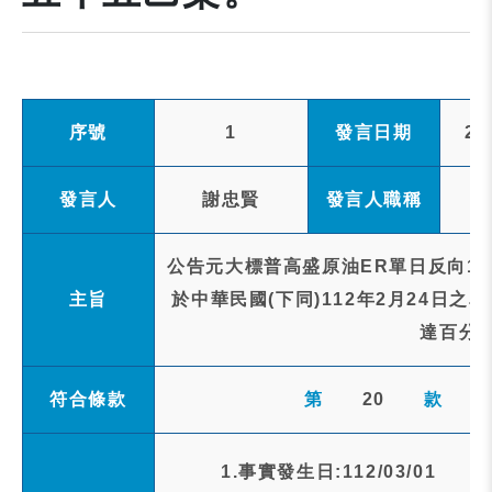
序號
1
發言日期
20
發言人
謝忠賢
發言人職稱
公告元大標普高盛原油ER單日反向1倍
主旨
於中華民國(下同)112年2月24日
達百分
符合條款
第
20
款
1.事實發生日:112/03/01