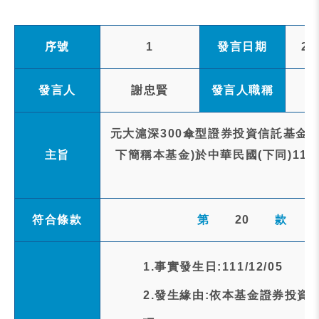
序號
1
發言日期
20
發言人
謝忠賢
發言人職稱
元大滬深300傘型證券投資信託基金之
主旨
下簡稱本基金)於中華民國(下同)11
符合條款
第
20
款
1.事實發生日:111/12/05
2.發生緣由:依本基金證券投資