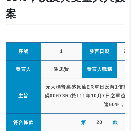
案
序號
1
發言日期
20
發言人
謝忠賢
發言人職稱
元大標普高盛原油ER單日反向1倍指
主旨
碼00673R)於111年10月7日之
達60%，
符合條款
第
20
款