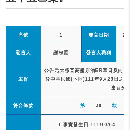
序號
1
發言日期
20
發言人
謝忠賢
發言人職稱
公告元大標普高盛原油ER單日反向1倍
主旨
於中華民國(下同)111年9月28日
達百分
符合條款
第
20
款
1.事實發生日:111/10/04