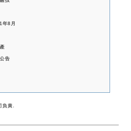
醒投
1年8月
產
公告
負責.