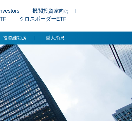
Investors
機関投資家向け
ETF
クロスボーダーETF
投資練功房
重大消息