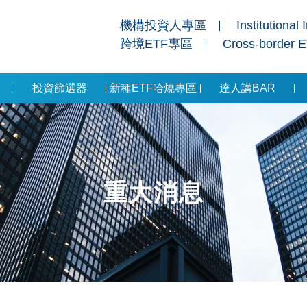
機構投資人專區
Institutional 
跨境ETF專區
Cross-border 
投資篩選器
新種ETF哈燒專區
達人講BAR
重大消息