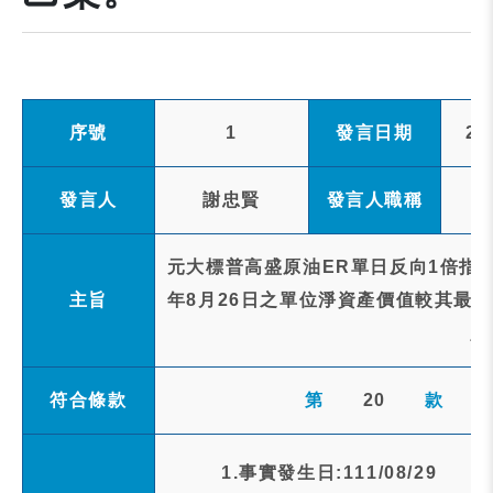
序號
1
發言日期
20
發言人
謝忠賢
發言人職稱
元大標普高盛原油ER單日反向1倍指數
主旨
年8月26日之單位淨資產價值較其最初
人
符合條款
第
20
款
1.事實發生日:111/08/29