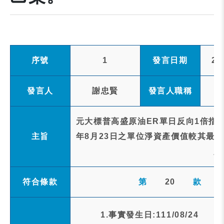
序號
1
發言日期
20
發言人
謝忠賢
發言人職稱
元大標普高盛原油ER單日反向1倍指數
主旨
年8月23日之單位淨資產價值較其最初
人
符合條款
第
20
款
1.事實發生日:111/08/24