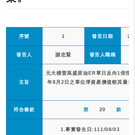
序號
1
發言日期
20
發言人
謝忠賢
發言人職稱
元大標普高盛原油ER單日反向1倍指數
主旨
年8月2日之單位淨資產價值較其最初
人
符合條款
第
20
款
1.事實發生日:111/08/03