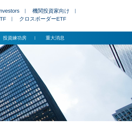
Investors
機関投資家向け
ETF
クロスボーダーETF
投資練功房
重大消息