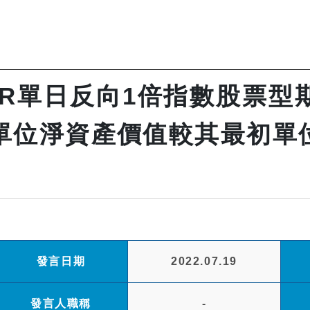
R單日反向1倍指數股票型
之單位淨資產價值較其最初單
發言日期
2022.07.19
發言人職稱
-