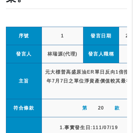
序號
1
發言日期
20
發言人
林瑞源(代理)
發言人職稱
元大標普高盛原油ER單日反向1倍指數
主旨
年7月7日之單位淨資產價值較其最初
符合條款
第
20
款
1.事實發生日:111/07/19